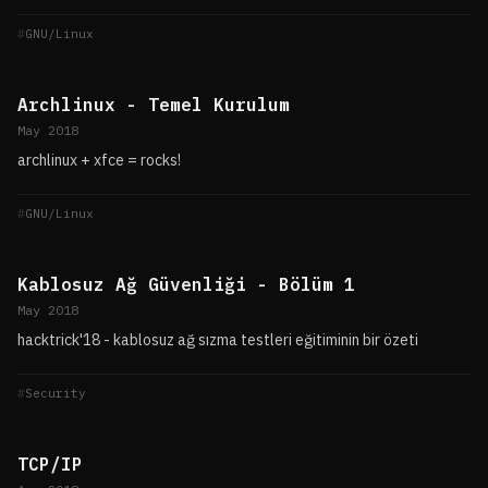
GNU/Linux
Archlinux - Temel Kurulum
May 2018
archlinux + xfce = rocks!
GNU/Linux
Kablosuz Ağ Güvenliği - Bölüm 1
May 2018
hacktrick'18 - kablosuz ağ sızma testleri eğitiminin bir özeti
Security
TCP/IP