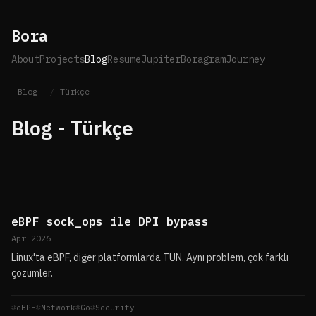
Bora
About
Projects
Blog
Resume
Jupiter
Boragram
Journey
Blog
/
Türkçe
Blog - Türkçe
eBPF sock_ops ile DPI bypass
Apr 2026
Linux'ta eBPF, diğer platformlarda TUN. Aynı problem, çok farklı
çözümler.
eBPF
Network
Go
Security